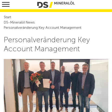
Heizöl
Start
Diesel
DS-Mineralöl News
Personalveränderung Key Account Management
Ottokraftstoffe
Personalveränderung Key
AdBlue
Account Management
RedXL