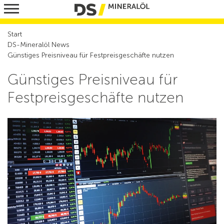
Heizöl
Start
Diesel
DS-Mineralöl News
Günstiges Preisniveau für Festpreisgeschäfte nutzen
Ottokraftstoffe
Günstiges Preisniveau für
AdBlue
Festpreisgeschäfte nutzen
RedXL